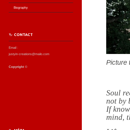
Biography
CONTACT
Email :
justyin-creations@mailo.com
Picture 
Copyright
©️
Soul re
not by 
If know
mind, t