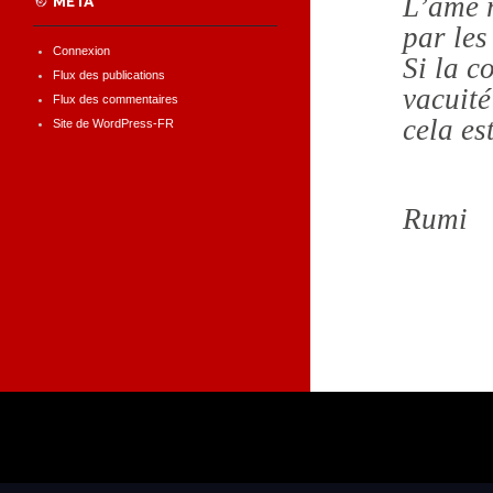
L’âme r
MÉTA
par les
Connexion
Si la c
Flux des publications
vacuité
Flux des commentaires
cela es
Site de WordPress-FR
Rumi