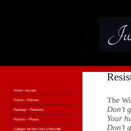
Jus
Resis
Home – Accueil
The Wi
Poems – Poèmes
Don’t g
Paintings – Peintures
Your hu
Pictures – Photos
Don’t g
Collages de New York à Marseille