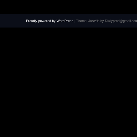
Proudly powered by WordPress
|
Theme: JustYin by Diallyprod@gmail.co