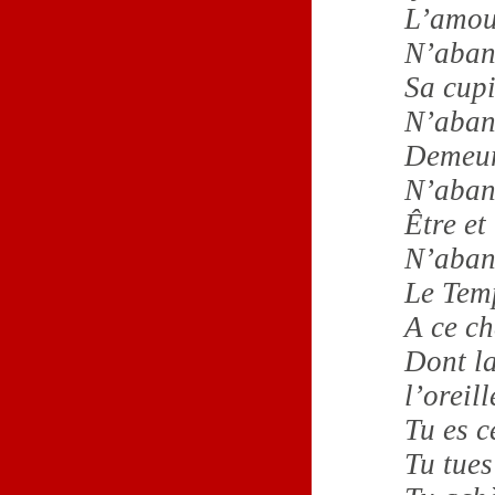
L’amour
N’aban
Sa cupi
N’aban
Demeur
N’aban
Être et 
N’aban
Le Temp
A ce ch
Dont la
l’oreill
Tu es c
Tu tues