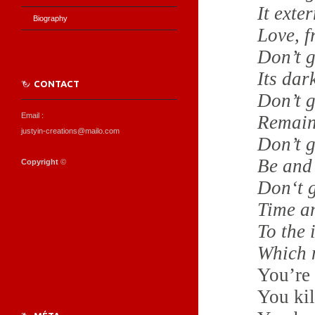
It exte
Biography
Love, f
Don’t g
Its dar
CONTACT
Don’t g
Email :
Remain
justyin-creations@mailo.com
Don’t g
Be and 
Copyright
©️
Don‘t 
Time a
To the 
Which n
You’re 
You kil