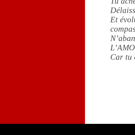
Tu ach
Délaiss
Et évol
compas
N’aban
L’AMO
Car tu 