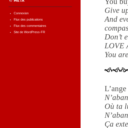
You buy
MÉTA
Give up
Connexion
And evo
Flux des publications
compas
Flux des commentaires
Site de WordPress-FR
Don’t e
LOVE 
You ar
L’ange 
N’aban
Où ta 
N’aban
Ça ext