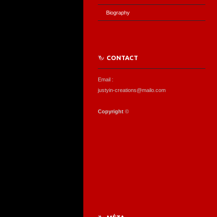
Biography
CONTACT
Email :
justyin-creations@mailo.com
Copyright
©️